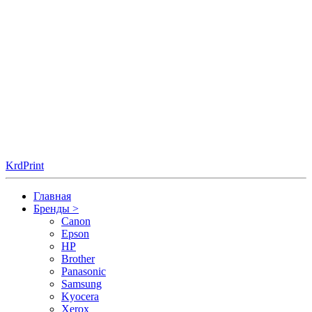
KrdPrint
Главная
Бренды
>
Canon
Epson
HP
Brother
Panasonic
Samsung
Kyocera
Xerox