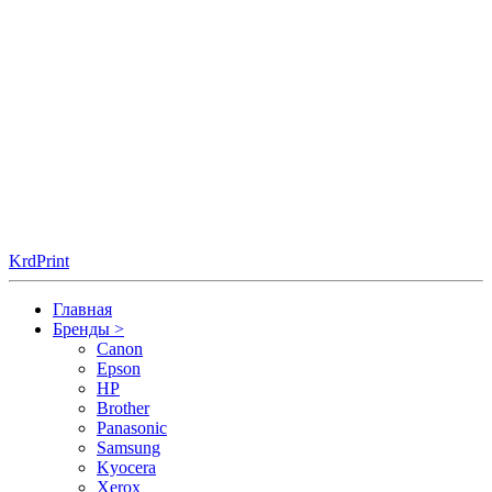
KrdPrint
Главная
Бренды
>
Canon
Epson
HP
Brother
Panasonic
Samsung
Kyocera
Xerox