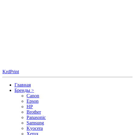
KrdPrint
Главная
Бренды
>
Canon
Epson
HP
Brother
Panasonic
Samsung
Kyocera
Xerox