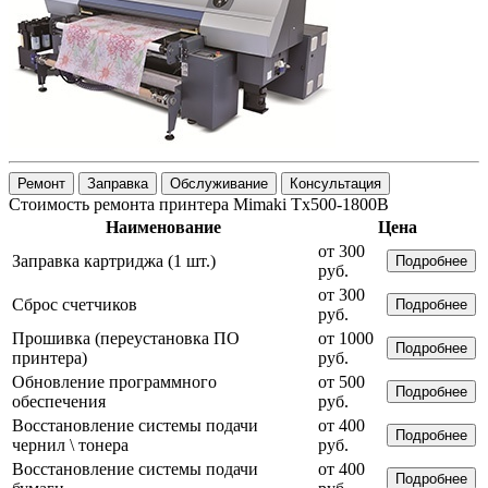
Ремонт
Заправка
Обслуживание
Консультация
Стоимость ремонта принтера Mimaki Tx500-1800B
Наименование
Цена
от 300
Заправка картриджа (1 шт.)
Подробнее
руб.
от 300
Сброс счетчиков
Подробнее
руб.
Прошивка (переустановка ПО
от 1000
Подробнее
принтера)
руб.
Обновление программного
от 500
Подробнее
обеспечения
руб.
Восстановление системы подачи
от 400
Подробнее
чернил \ тонера
руб.
Восстановление системы подачи
от 400
Подробнее