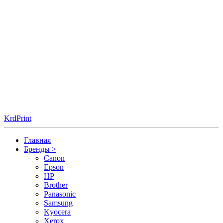
KrdPrint
Главная
Бренды
>
Canon
Epson
HP
Brother
Panasonic
Samsung
Kyocera
Xerox