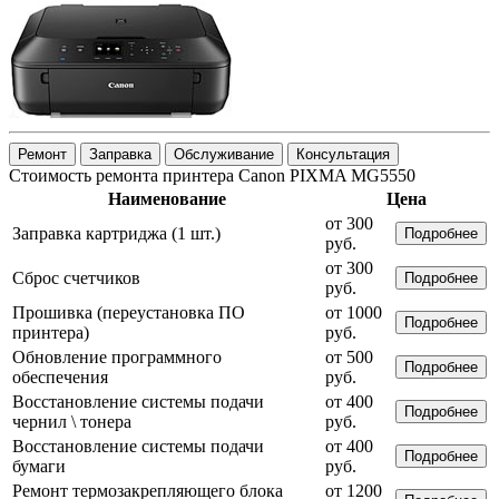
Ремонт
Заправка
Обслуживание
Консультация
Стоимость ремонта принтера Canon PIXMA MG5550
Наименование
Цена
от 300
Заправка картриджа (1 шт.)
Подробнее
руб.
от 300
Сброс счетчиков
Подробнее
руб.
Прошивка (переустановка ПО
от 1000
Подробнее
принтера)
руб.
Обновление программного
от 500
Подробнее
обеспечения
руб.
Восстановление системы подачи
от 400
Подробнее
чернил \ тонера
руб.
Восстановление системы подачи
от 400
Подробнее
бумаги
руб.
Ремонт термозакрепляющего блока
от 1200