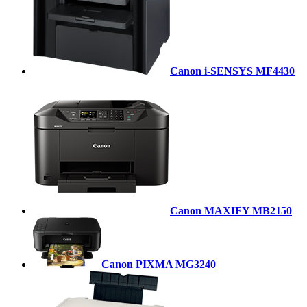
Canon i-SENSYS MF4430
Canon MAXIFY MB2150
Canon PIXMA MG3240