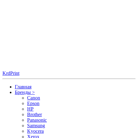
KrdPrint
Главная
Бренды
>
Canon
Epson
HP
Brother
Panasonic
Samsung
Kyocera
Xerox