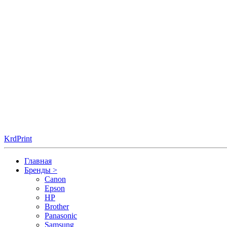
KrdPrint
Главная
Бренды
>
Canon
Epson
HP
Brother
Panasonic
Samsung