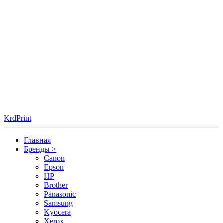
KrdPrint
Главная
Бренды
>
Canon
Epson
HP
Brother
Panasonic
Samsung
Kyocera
Xerox