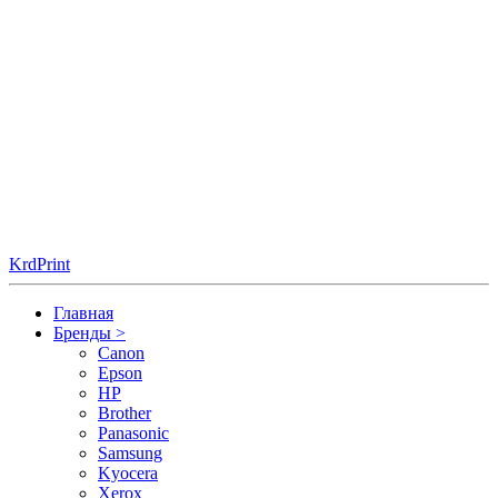
KrdPrint
Главная
Бренды
>
Canon
Epson
HP
Brother
Panasonic
Samsung
Kyocera
Xerox