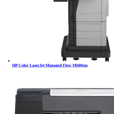
HP Color LaserJet Managed Flow M680zm