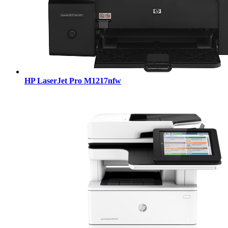
HP LaserJet Pro M1217nfw