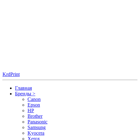
KrdPrint
Главная
Бренды
>
Canon
Epson
HP
Brother
Panasonic
Samsung
Kyocera
Xerox