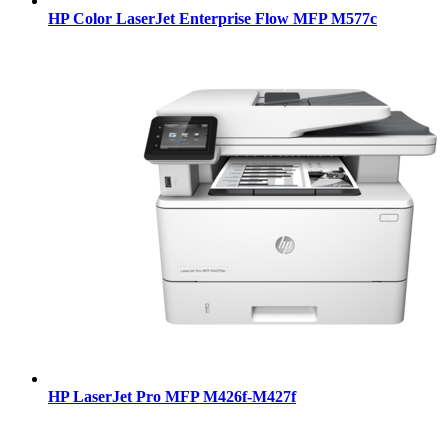
HP Color LaserJet Enterprise Flow MFP M577c
HP LaserJet Pro MFP M426f-M427f