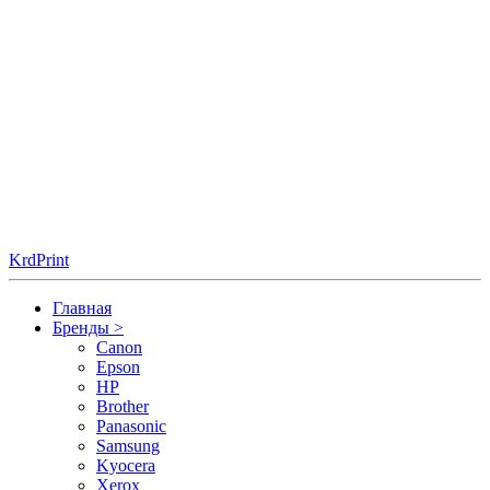
KrdPrint
Главная
Бренды
>
Canon
Epson
HP
Brother
Panasonic
Samsung
Kyocera
Xerox