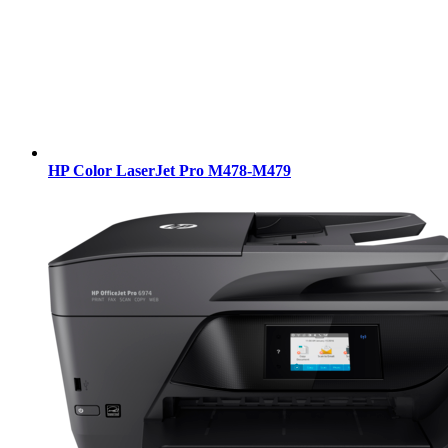
HP Color LaserJet Pro M478-M479