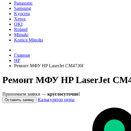
Panasonic
Samsung
Kyocera
Xerox
OKI
Roland
Mimaki
Konica Minolta
Главная
HP
Ремонт МФУ HP LaserJet CM4730f
Ремонт МФУ HP LaserJet CM4
Принимаем заявки —
круглосуточно!
Калькулятор цены
Оставить заявку