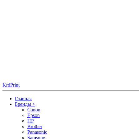
KrdPrint
Главная
Бренды
>
Canon
Epson
HP
Brother
Panasonic
Samsung