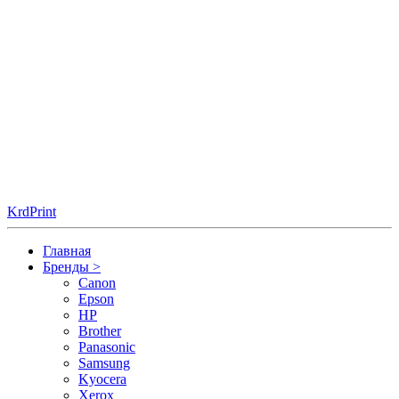
KrdPrint
Главная
Бренды
>
Canon
Epson
HP
Brother
Panasonic
Samsung
Kyocera
Xerox