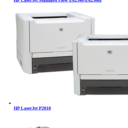
HP LaserJet Managed Flow E82540-E82560z
HP LaserJet P2010