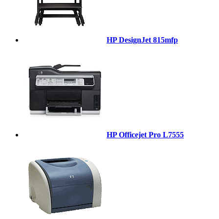
HP DesignJet 815mfp
HP Officejet Pro L7555