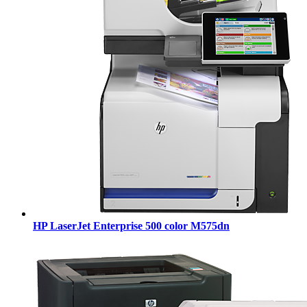
HP LaserJet Enterprise 500 color M575dn