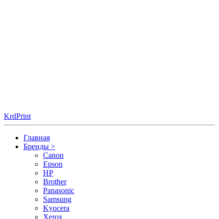
KrdPrint
Главная
Бренды
>
Canon
Epson
HP
Brother
Panasonic
Samsung
Kyocera
Xerox