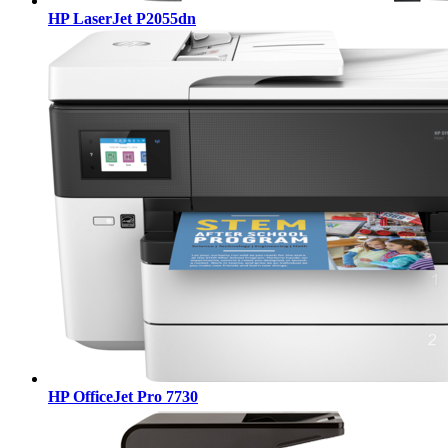
HP LaserJet P2055dn
HP OfficeJet Pro 7730