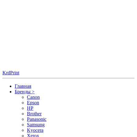
KrdPrint
Главная
Бренды
>
Canon
Epson
HP
Brother
Panasonic
Samsung
Kyocera
Xerox