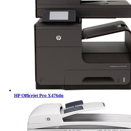
HP Officejet Pro X476dn