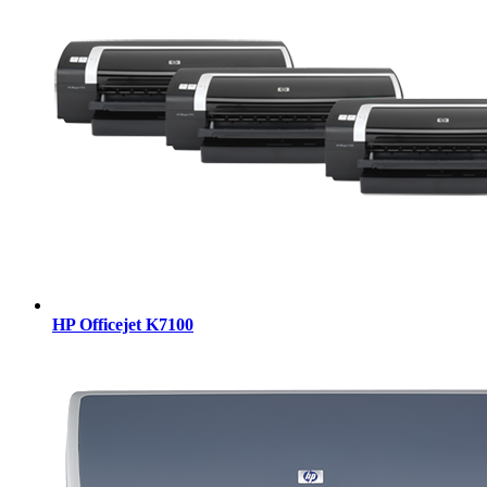
HP Officejet K7100