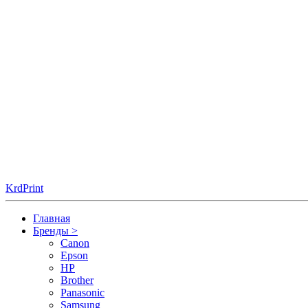
KrdPrint
Главная
Бренды
>
Canon
Epson
HP
Brother
Panasonic
Samsung