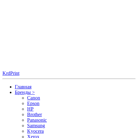
KrdPrint
Главная
Бренды
>
Canon
Epson
HP
Brother
Panasonic
Samsung
Kyocera
Xerox