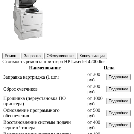
Ремонт
Заправка
Обслуживание
Консультация
Стоимость ремонта принтера HP LaserJet 4200dtns
Наименование
Цена
от 300
Заправка картриджа (1 шт.)
Подробнее
руб.
от 300
Сброс счетчиков
Подробнее
руб.
Прошивка (переустановка ПО
от 1000
Подробнее
принтера)
руб.
Обновление программного
от 500
Подробнее
обеспечения
руб.
Восстановление системы подачи
от 400
Подробнее
чернил \ тонера
руб.