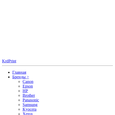
KrdPrint
Главная
Бренды
>
Canon
Epson
HP
Brother
Panasonic
Samsung
Kyocera
Xerox