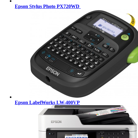
Epson Stylus Photo PX720WD
Epson LabelWorks LW-400VP