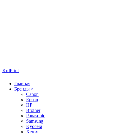
KrdPrint
Главная
Бренды
>
Canon
Epson
HP
Brother
Panasonic
Samsung
Kyocera
Xerox