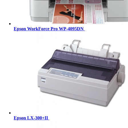
Epson WorkForce Pro WP-4095DN
Epson LX-300+II