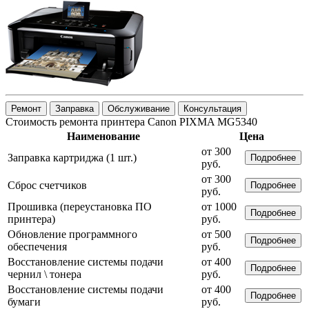
Ремонт
Заправка
Обслуживание
Консультация
Стоимость ремонта принтера Canon PIXMA MG5340
Наименование
Цена
от 300
Заправка картриджа (1 шт.)
Подробнее
руб.
от 300
Сброс счетчиков
Подробнее
руб.
Прошивка (переустановка ПО
от 1000
Подробнее
принтера)
руб.
Обновление программного
от 500
Подробнее
обеспечения
руб.
Восстановление системы подачи
от 400
Подробнее
чернил \ тонера
руб.
Восстановление системы подачи
от 400
Подробнее
бумаги
руб.