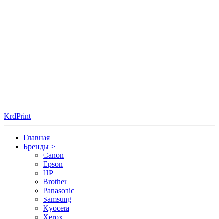
KrdPrint
Главная
Бренды
>
Canon
Epson
HP
Brother
Panasonic
Samsung
Kyocera
Xerox