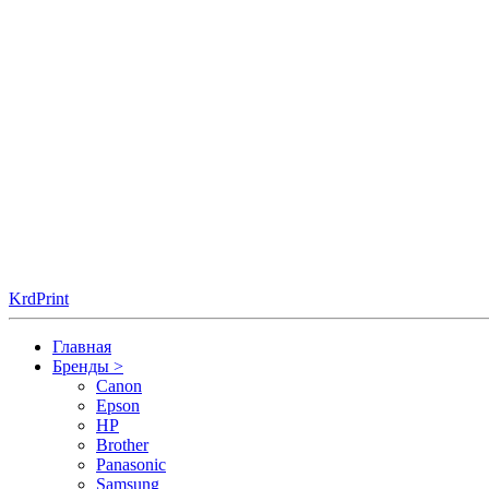
KrdPrint
Главная
Бренды
>
Canon
Epson
HP
Brother
Panasonic
Samsung