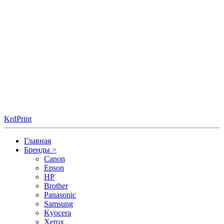
KrdPrint
Главная
Бренды
>
Canon
Epson
HP
Brother
Panasonic
Samsung
Kyocera
Xerox