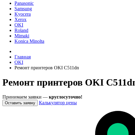
Panasonic
Samsung
Kyocera
Xerox
OKI
Roland
Mimaki
Konica Minolta
Главная
OKI
Ремонт принтеров OKI C511dn
Ремонт принтеров OKI C511dn
Принимаем заявки —
круглосуточно!
Калькулятор цены
Оставить заявку