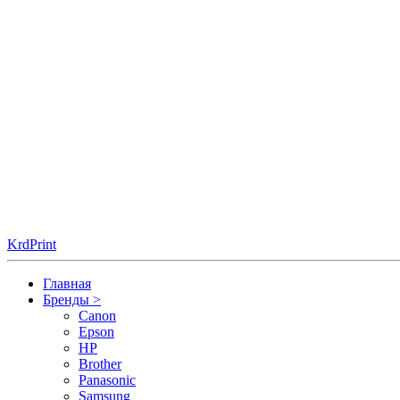
KrdPrint
Главная
Бренды
>
Canon
Epson
HP
Brother
Panasonic
Samsung