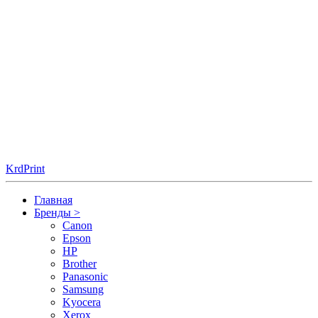
KrdPrint
Главная
Бренды
>
Canon
Epson
HP
Brother
Panasonic
Samsung
Kyocera
Xerox