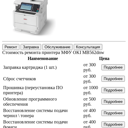
Ремонт
Заправка
Обслуживание
Консультация
Стоимость ремонта принтера МФУ OKI MB562dnw
Наименование
Цена
от 300
Заправка картриджа (1 шт.)
Подробнее
руб.
от 300
Сброс счетчиков
Подробнее
руб.
Прошивка (переустановка ПО
от 1000
Подробнее
принтера)
руб.
Обновление программного
от 500
Подробнее
обеспечения
руб.
Восстановление системы подачи
от 400
Подробнее
чернил \ тонера
руб.
Восстановление системы подачи
от 400
Подробнее
бумаги
руб.