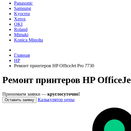
Panasonic
Samsung
Kyocera
Xerox
OKI
Roland
Mimaki
Konica Minolta
Главная
HP
Ремонт принтеров HP OfficeJet Pro 7730
Ремонт принтеров HP OfficeJe
Принимаем заявки —
круглосуточно!
Калькулятор цены
Оставить заявку