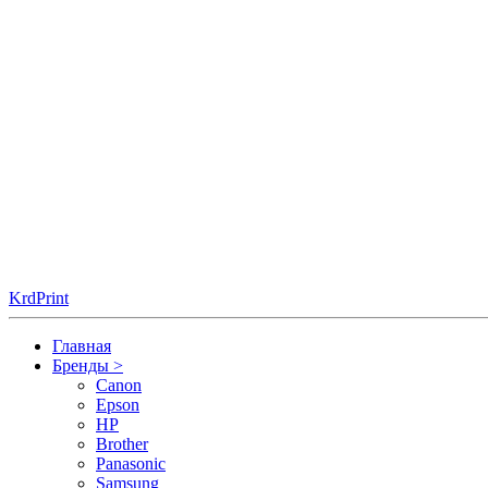
KrdPrint
Главная
Бренды
>
Canon
Epson
HP
Brother
Panasonic
Samsung