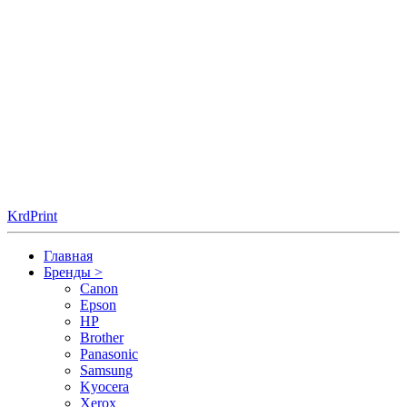
KrdPrint
Главная
Бренды
>
Canon
Epson
HP
Brother
Panasonic
Samsung
Kyocera
Xerox