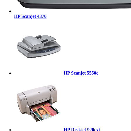
HP Scanjet 4370
HP Scanjet 5550c
HP Deskjet 920cxi