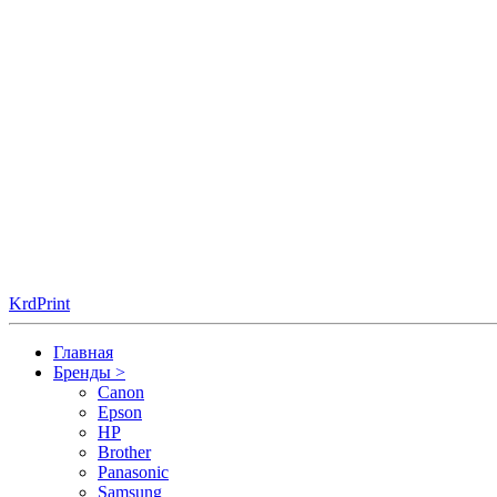
KrdPrint
Главная
Бренды
>
Canon
Epson
HP
Brother
Panasonic
Samsung