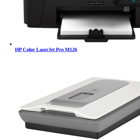
HP Color LaserJet Pro M126