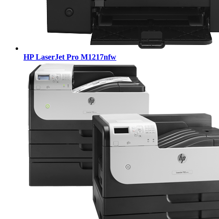
HP LaserJet Pro M1217nfw