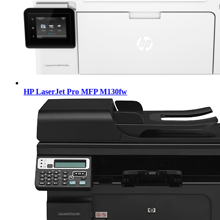
HP LaserJet Pro MFP M130fw