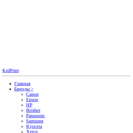
KrdPrint
Главная
Бренды
>
Canon
Epson
HP
Brother
Panasonic
Samsung
Kyocera
Xerox