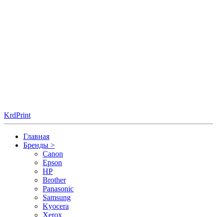
KrdPrint
Главная
Бренды
>
Canon
Epson
HP
Brother
Panasonic
Samsung
Kyocera
Xerox