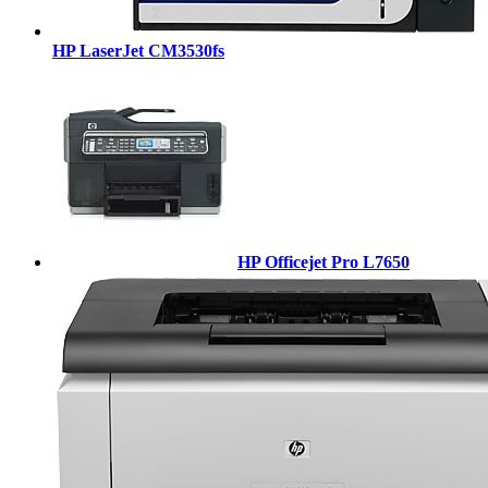
HP LaserJet CM3530fs
HP Officejet Pro L7650