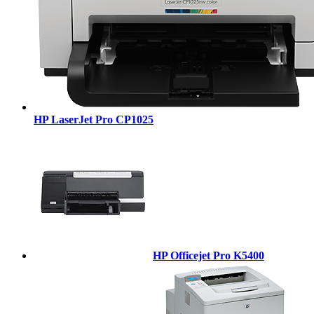
HP LaserJet Pro CP1025
HP Officejet Pro K5400