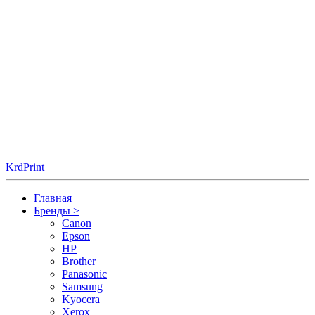
KrdPrint
Главная
Бренды
>
Canon
Epson
HP
Brother
Panasonic
Samsung
Kyocera
Xerox