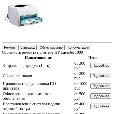
Ремонт
Заправка
Обслуживание
Консультация
Стоимость ремонта принтера HP LaserJet 1000
Наименование
Цена
от 300
Заправка картриджа (1 шт.)
Подробнее
руб.
от 300
Сброс счетчиков
Подробнее
руб.
Прошивка (переустановка ПО
от 1000
Подробнее
принтера)
руб.
Обновление программного
от 500
Подробнее
обеспечения
руб.
Восстановление системы подачи
от 400
Подробнее
чернил \ тонера
руб.