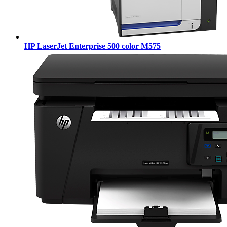
HP LaserJet Enterprise 500 color M575