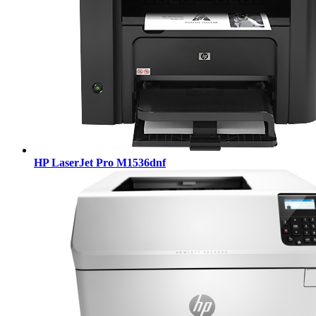
HP LaserJet Pro M1536dnf