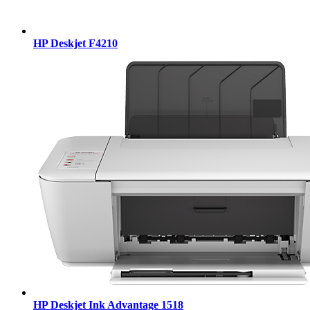
HP Deskjet F4210
HP Deskjet Ink Advantage 1518