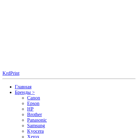
KrdPrint
Главная
Бренды
>
Canon
Epson
HP
Brother
Panasonic
Samsung
Kyocera
Xerox