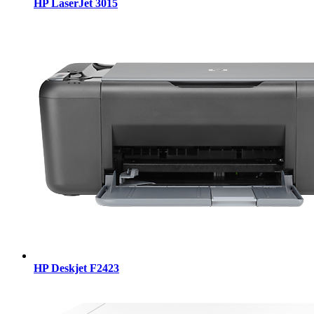
HP LaserJet 3015
HP Deskjet F2423