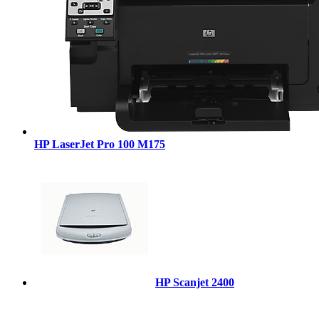
HP LaserJet Pro 100 M175
HP Scanjet 2400