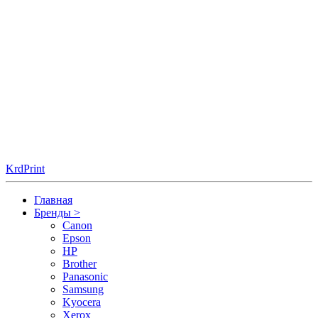
KrdPrint
Главная
Бренды
>
Canon
Epson
HP
Brother
Panasonic
Samsung
Kyocera
Xerox