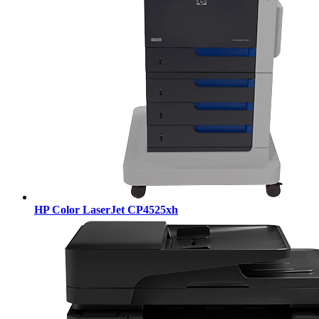
HP Color LaserJet CP4525xh