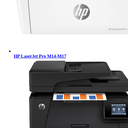
HP LaserJet Pro M14-M17