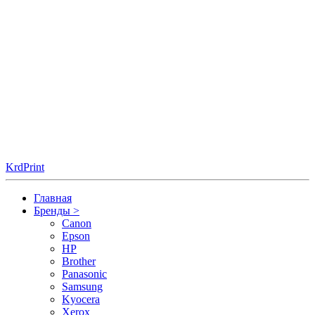
KrdPrint
Главная
Бренды
>
Canon
Epson
HP
Brother
Panasonic
Samsung
Kyocera
Xerox