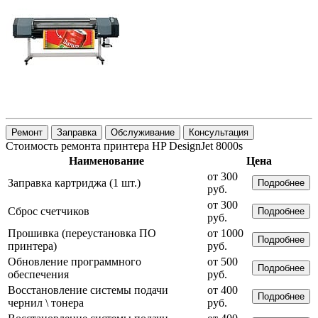
Ремонт
Заправка
Обслуживание
Консультация
Стоимость ремонта принтера HP DesignJet 8000s
Наименование
Цена
от 300
Заправка картриджа (1 шт.)
Подробнее
руб.
от 300
Сброс счетчиков
Подробнее
руб.
Прошивка (переустановка ПО
от 1000
Подробнее
принтера)
руб.
Обновление программного
от 500
Подробнее
обеспечения
руб.
Восстановление системы подачи
от 400
Подробнее
чернил \ тонера
руб.