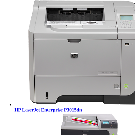
HP LaserJet Enterprise P3015dn