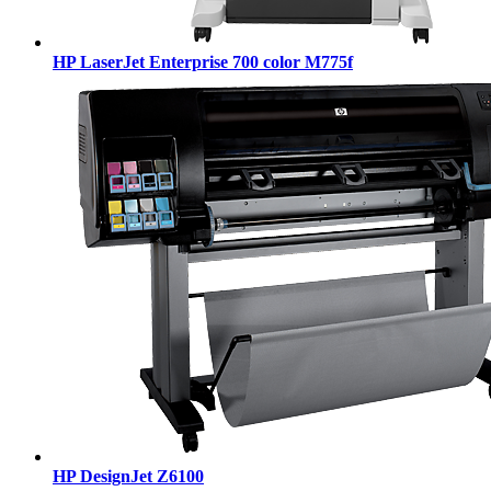
HP LaserJet Enterprise 700 color M775f
HP DesignJet Z6100