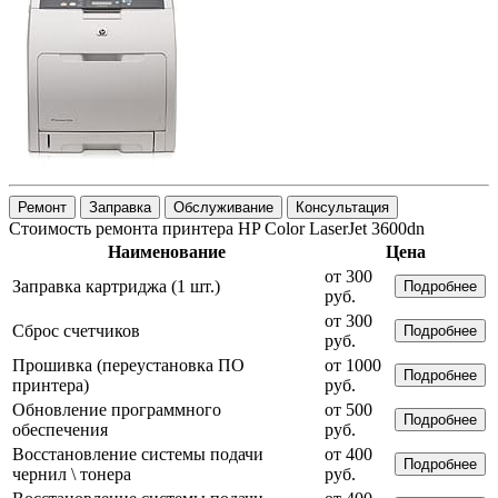
Ремонт
Заправка
Обслуживание
Консультация
Стоимость ремонта принтера HP Color LaserJet 3600dn
Наименование
Цена
от 300
Заправка картриджа (1 шт.)
Подробнее
руб.
от 300
Сброс счетчиков
Подробнее
руб.
Прошивка (переустановка ПО
от 1000
Подробнее
принтера)
руб.
Обновление программного
от 500
Подробнее
обеспечения
руб.
Восстановление системы подачи
от 400
Подробнее
чернил \ тонера
руб.