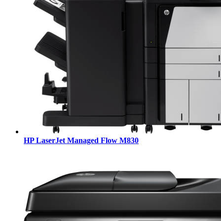
HP LaserJet Managed Flow M830