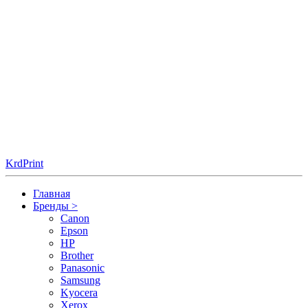
KrdPrint
Главная
Бренды
>
Canon
Epson
HP
Brother
Panasonic
Samsung
Kyocera
Xerox