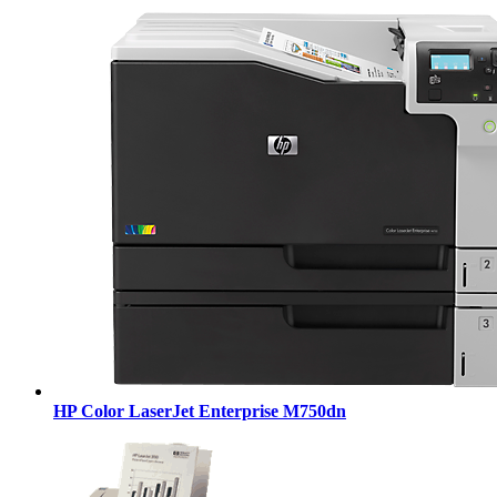
HP Color LaserJet Enterprise M750dn