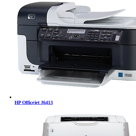
HP Officejet J6413