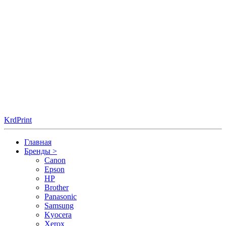
KrdPrint
Главная
Бренды
>
Canon
Epson
HP
Brother
Panasonic
Samsung
Kyocera
Xerox