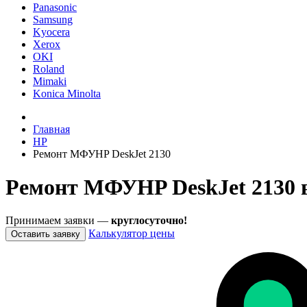
Panasonic
Samsung
Kyocera
Xerox
OKI
Roland
Mimaki
Konica Minolta
Главная
HP
Ремонт МФУHP DeskJet 2130
Ремонт МФУHP DeskJet 2130 
Принимаем заявки —
круглосуточно!
Калькулятор цены
Оставить заявку