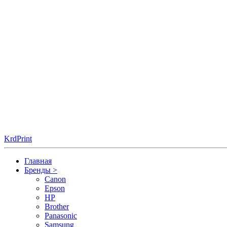
KrdPrint
Главная
Бренды
>
Canon
Epson
HP
Brother
Panasonic
Samsung