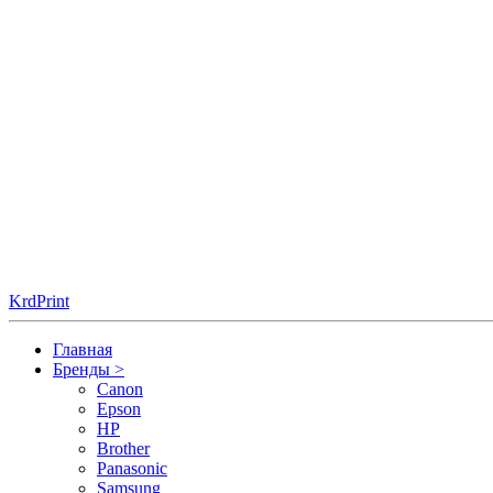
KrdPrint
Главная
Бренды
>
Canon
Epson
HP
Brother
Panasonic
Samsung