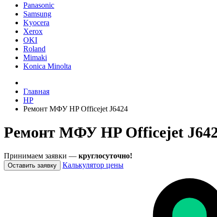
Panasonic
Samsung
Kyocera
Xerox
OKI
Roland
Mimaki
Konica Minolta
Главная
HP
Ремонт МФУ HP Officejet J6424
Ремонт МФУ HP Officejet J642
Принимаем заявки —
круглосуточно!
Калькулятор цены
Оставить заявку