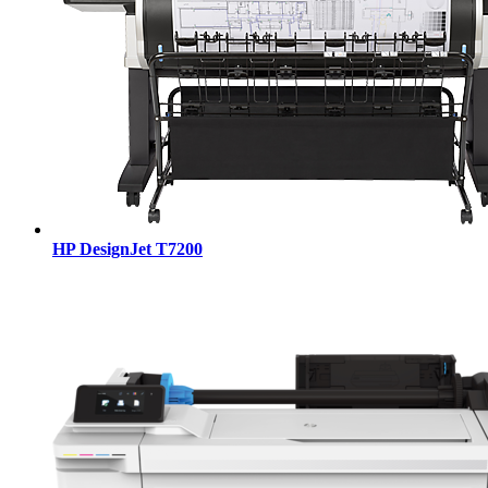
HP DesignJet T7200