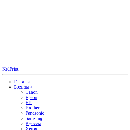
KrdPrint
Главная
Бренды
>
Canon
Epson
HP
Brother
Panasonic
Samsung
Kyocera
Xerox