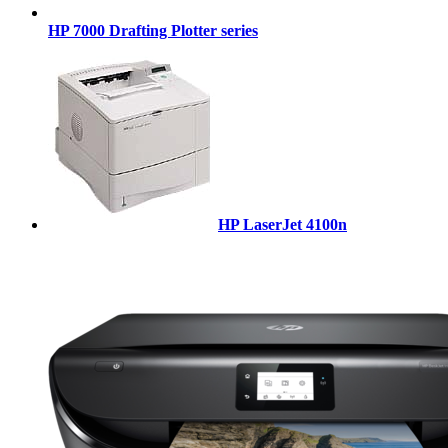
HP 7000 Drafting Plotter series
HP LaserJet 4100n