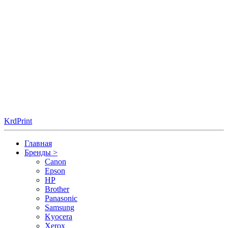
KrdPrint
Главная
Бренды
>
Canon
Epson
HP
Brother
Panasonic
Samsung
Kyocera
Xerox