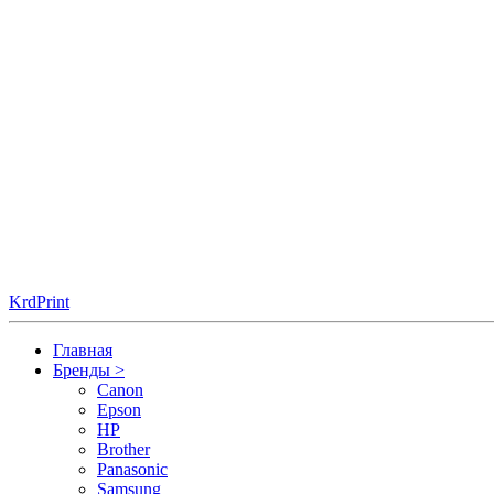
KrdPrint
Главная
Бренды
>
Canon
Epson
HP
Brother
Panasonic
Samsung