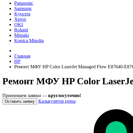
Panasonic
Samsung
Kyocera
Xerox
OKI
Roland
Mimaki
Konica Minolta
Главная
HP
Ремонт МФУ HP Color LaserJet Managed Flow E87640-E87
Ремонт МФУ HP Color LaserJe
Принимаем заявки —
круглосуточно!
Калькулятор цены
Оставить заявку