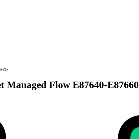
660z
t Managed Flow E87640-E87660