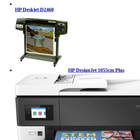
HP Deskjet D2460
HP DesignJet 1055cm Plus