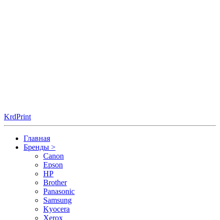
KrdPrint
Главная
Бренды
>
Canon
Epson
HP
Brother
Panasonic
Samsung
Kyocera
Xerox