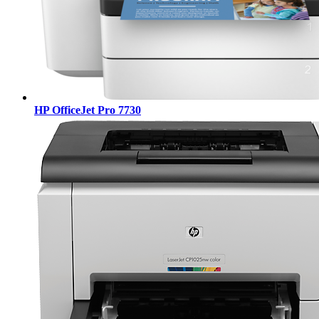
HP OfficeJet Pro 7730