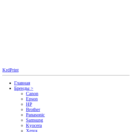
KrdPrint
Главная
Бренды
>
Canon
Epson
HP
Brother
Panasonic
Samsung
Kyocera
Xerox