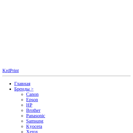
KrdPrint
Главная
Бренды
>
Canon
Epson
HP
Brother
Panasonic
Samsung
Kyocera
Xerox