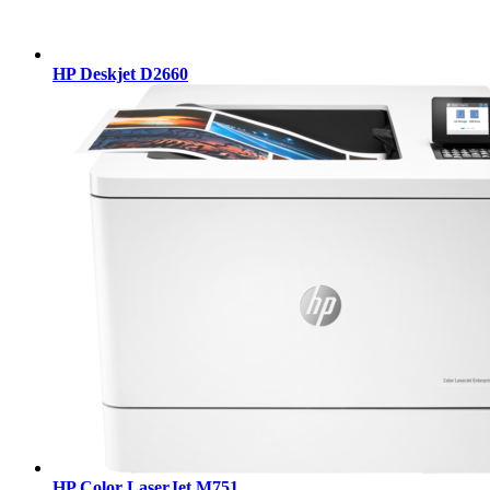
HP Deskjet D2660
HP Color LaserJet M751