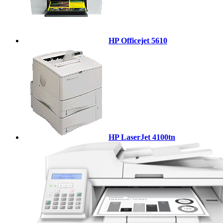
HP Officejet 5610
HP LaserJet 4100tn