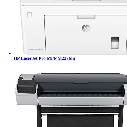
HP LaserJet Pro MFP M227fdn