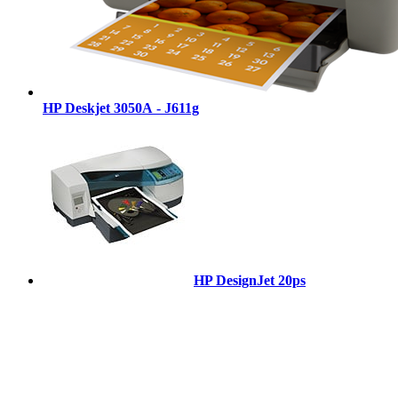
HP Deskjet 3050А - J611g
HP DesignJet 20ps