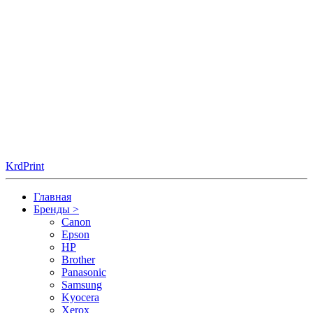
KrdPrint
Главная
Бренды
>
Canon
Epson
HP
Brother
Panasonic
Samsung
Kyocera
Xerox