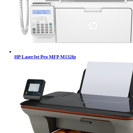
HP LaserJet Pro MFP M132fp