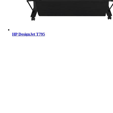
HP DesignJet T795