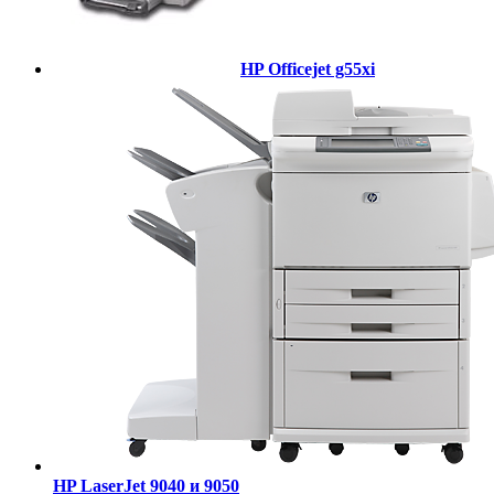
HP Officejet g55xi
HP LaserJet 9040 и 9050