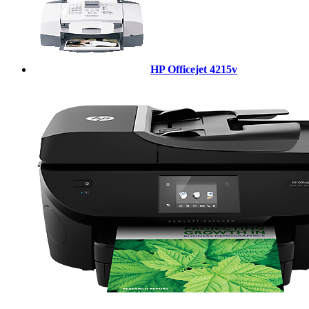
HP Officejet 4215v