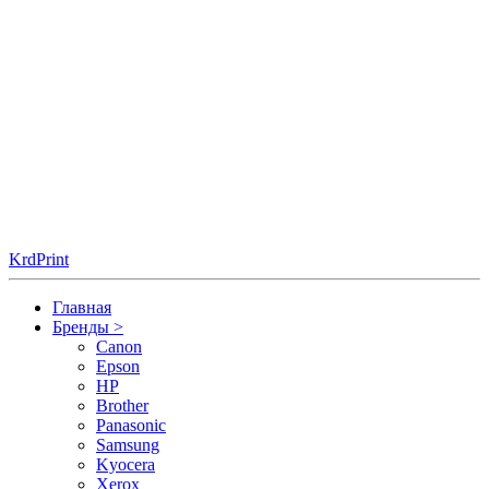
KrdPrint
Главная
Бренды
>
Canon
Epson
HP
Brother
Panasonic
Samsung
Kyocera
Xerox