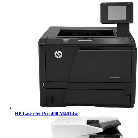
HP LaserJet Pro 400 M401dw