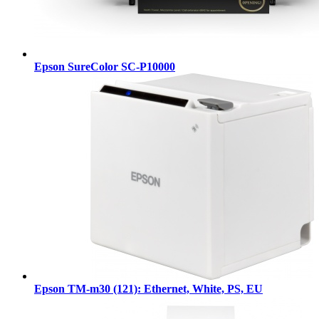
Epson SureColor SC-P10000
Epson TM-m30 (121): Ethernet, White, PS, EU