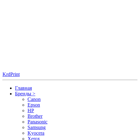
KrdPrint
Главная
Бренды
>
Canon
Epson
HP
Brother
Panasonic
Samsung
Kyocera
Xerox