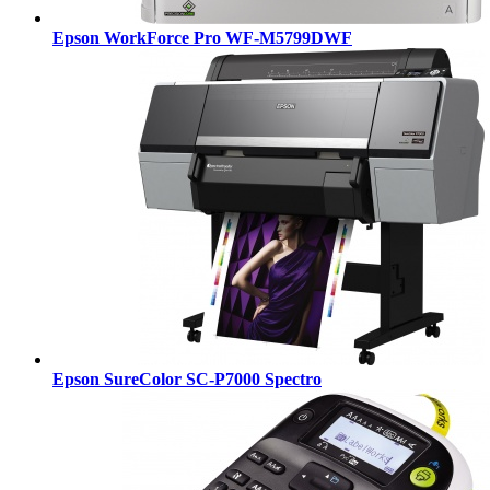
Epson WorkForce Pro WF-M5799DWF
Epson SureColor SC-P7000 Spectro