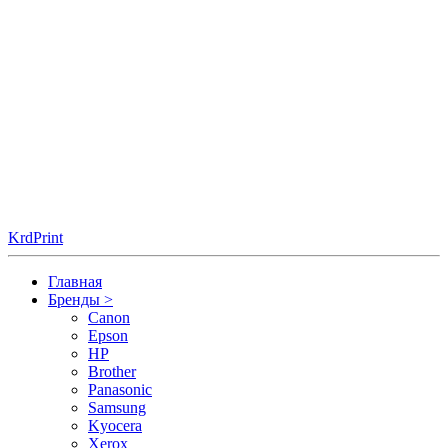
KrdPrint
Главная
Бренды
>
Canon
Epson
HP
Brother
Panasonic
Samsung
Kyocera
Xerox