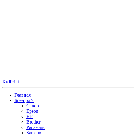
KrdPrint
Главная
Бренды
>
Canon
Epson
HP
Brother
Panasonic
Samsung