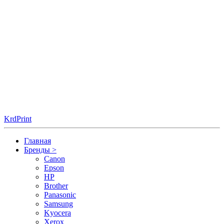
KrdPrint
Главная
Бренды
>
Canon
Epson
HP
Brother
Panasonic
Samsung
Kyocera
Xerox