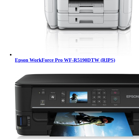
Epson WorkForce Pro WF-R5190DTW (RIPS)