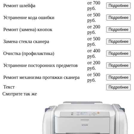
от 700
Ремонт шлейфа
Подробнее
руб.
от 500
Устранение кода ошибки
Подробнее
руб.
от 200
Ремонт (замена) кнопок
Подробнее
руб.
от 500
Замена стекла сканера
Подробнее
руб.
от 400
Очистка (профилактика)
Подробнее
руб.
от 200
Устранение посторонних предметов
Подробнее
руб.
от 500
Ремонт механизма протяжки сканера
Подробнее
руб.
Текст
Подробнее
Смотрите так же