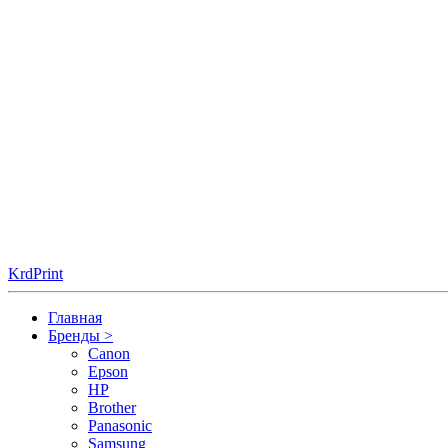
KrdPrint
Главная
Бренды
>
Canon
Epson
HP
Brother
Panasonic
Samsung