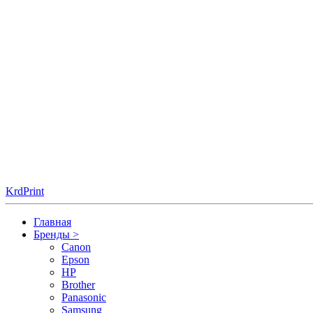
KrdPrint
Главная
Бренды
>
Canon
Epson
HP
Brother
Panasonic
Samsung